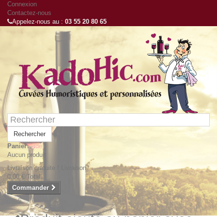
Connexion
Contactez-nous
Appelez-nous au :
03 55 20 80 65
Rechercher
Panier
(vide)
Aucun produit
Livraison gratuite !
Livraison
0,00 €
Total
Commander