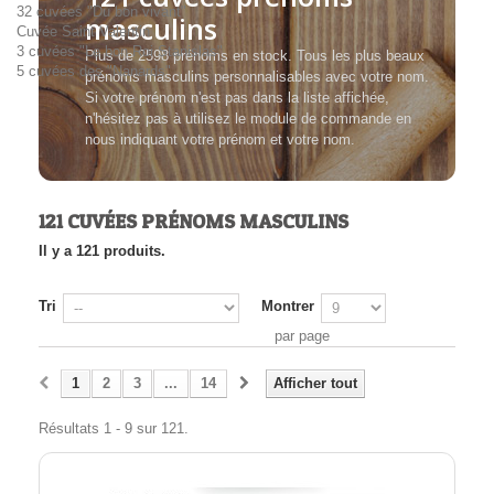
32 cuvées "Du bon vivant"
masculins
Cuvée Saint Valentin
3 cuvées "Le bon Roi Stanislas"
Plus de 2598 prénoms en stock. Tous les plus beaux
5 cuvées des "Nanards"
prénoms masculins personnalisables avec votre nom.
Si votre prénom n'est pas dans la liste affichée,
n'hésitez pas à utilisez le module de commande en
nous indiquant votre prénom et votre nom.
121 CUVÉES PRÉNOMS MASCULINS
Il y a 121 produits.
Tri
Montrer
par page
1
2
3
...
14
Afficher tout
Résultats 1 - 9 sur 121.