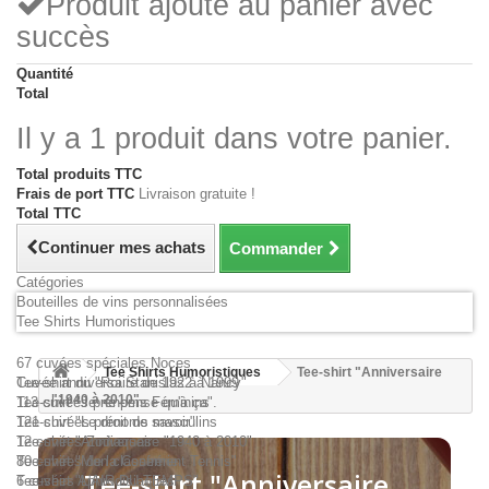
Produit ajouté au panier avec
succès
Quantité
Total
Il y a 1 produit dans votre panier.
Total produits TTC
Frais de port TTC
Livraison gratuite !
Total TTC
Continuer mes achats
Commander
Catégories
Bouteilles de vins personnalisées
Tee Shirts Humoristiques
67 cuvées spéciales Noces
Tee Shirts Humoristiques
Tee-shirt "Anniversaire
Cuvée anniversaire de 1922 à 1999
Tee-shirt du "Roi Stanislas à Nancy"
"1940 à 2010"
113 cuvées prénoms Féminins
Tee-shirt "Je ne pense qu'à ça".
121 cuvées prénoms masculins
Tee-shirt "Le droit de savoir"
12 cuvées Zodiaques
Tee-shirt "Anniversaire "1940 à 2010"
80 cuvées de la Confrérie
Tee-shirt "Mon classement Tennis"
Tee-shirt "Anniversaire
6 cuvées Aphrodisiaques
Tee-shirt "L'AIR DU TEMPS"