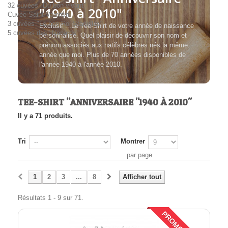
32 cuvées "Du bon vivant"
"1940 à 2010"
Cuvée Saint Valentin
3 cuvées "Le bon Roi Stanislas"
Exclusif ...Le Tee-Shirt de votre année de naissance
5 cuvées des "Nanards"
personnalisé. Quel plaisir de découvrir son nom et
prénom associés aux natifs célèbres nés la même
année que moi. Plus de 70 années disponibles de
l'année 1940 à l'année 2010.
TEE-SHIRT "ANNIVERSAIRE "1940 À 2010"
Il y a 71 produits.
Tri
Montrer
par page
1
2
3
...
8
Afficher tout
Résultats 1 - 9 sur 71.
PROMO!