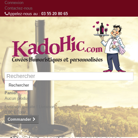
Connexion
Contactez-nous
Appelez-nous au :
03 55 20 80 65
Rechercher
Panier
(vide)
Aucun produit
Livraison gratuite !
Livraison
0,00 €
Total
Commander